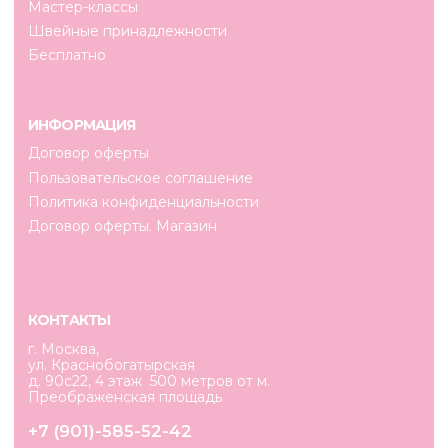
ул. Краснобогатырская
д. 90с22, 4 этаж 500 метров от м.
Преображенская площадь
+7 (901)-585-52-42
info@cosew.ru
ИП Тюрина Н. В.
ИНН 343656637402
ОГРНИП 319344300112859
Разработка сайта