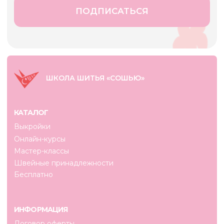
+7 (901)-585-52-42
info@cosew.ru
ИП Тюрина Н. В.
ИНН 343656637402
ОГРНИП 319344300112859
Разработка сайта