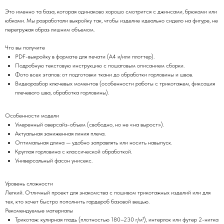
Это именно та база, которая одинаково хорошо смотрится с джинсами, брюками или
юбками. Мы разработали выкройку так, чтобы изделие идеально сидело на фигуре, не
перегружая образ лишним объемом.
Что вы получите
PDF-выкройку в формате для печати (A4 и/или плоттер).
Подробную текстовую инструкцию с пошаговым описанием сборки.
Фото всех этапов: от подготовки ткани до обработки горловины и швов.
Видеоразбор ключевых моментов (особенности работы с трикотажем, фиксация
плечевого шва, обработка горловины).
Особенности модели
(
)
Шейте с уд
о
вольствием
Умеренный оверсайз-объем (свободно, но не «на вырост»).
Актуальная заниженная линия плеча.
Подпишитесь на новости — получайте свежие
Оптимальная длина — удобно заправлять или носить навыпуск.
выкройки, уроки и акции первыми.
Круглая горловина с классической обработкой.
Универсальный фасон унисекс.
Уровень сложности
Легкий. Отличный проект для знакомства с пошивом трикотажных изделий или для
ПОДПИСАТЬСЯ
тех, кто хочет быстро пополнить гардероб базовой вещью.
Рекомендуемые материалы
Трикотаж: кулирная гладь (плотностью 180–230 г/м²), интерлок или футер 2-нитка