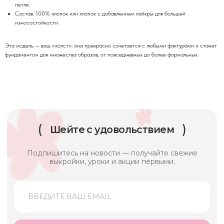
петля.
Состав: 100% хлопок или хлопок с добавлением лайкры для большей
износостойкости.
ШКОЛА ШИТЬЯ «СОШЬЮ»
Эта модель — ваш «холст»: она прекрасно сочетается с любыми фактурами и станет
КАТАЛОГ
фундаментом для множества образов, от повседневных до более формальных.
Выкройки
Онлайн-курсы
Мастер-классы
Швейные принадлежности
Бесплатно
ИНФОРМАЦИЯ
Договор оферты
Пользовательское соглашение
Политика конфиденциальности
Договор оферты. Магазин
КОНТАКТЫ
г. Москва,
ул. Краснобогатырская
д. 90с22, 4 этаж 500 метров от м.
Преображенская площадь